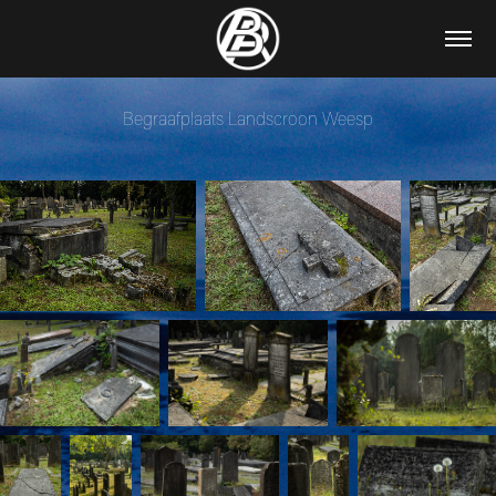
Begraafplaats Landscroon Weesp